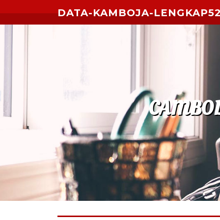
Skip to content
DATA-KAMBOJA-LENGKAP5
CAMBOD