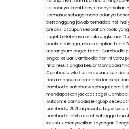
selanjutnya : Data Kamboja LengkapP
sejenisnya, kami hanya menyediakan n
termasuk sebagaimana adanya beserta
bertanggung jawab terhadap hal-hal ya
prediksi ataupun kesalahan tools yan
togel, terlebihnya untuk rangkuman 
pools. sehingga, mimin siapkan tabe
merangkum angka tepat Cambodia po
angka keluar Cambodia hari ini yaitu p
final result angka keluar Cambodia fi
Cambodia wla hari ini secara sah di 
data magnum cambodia lengkap dan
cambodia sahabat4 sebagai cara Sa
mendapatkan jackpot togel Cambodia
outcome cambodia lengkap secepatnya
cambodia 2021 ini pecinta togel bis
cambodia lebih akurat sehingga bisa 
ini untuk menyaksikan tayangan Pengel